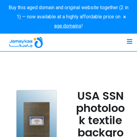
Buy this aged domain and original website together (2 in
×
1) — now available at a highly affordable price on
age.domains
!
USA SSN
photoloo
k textile
backgro