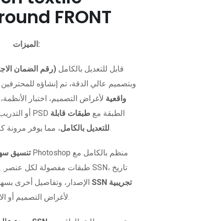
round FRONT
الميزات:
قابل للتعديل بالكامل
قالب SSN (رقم الضمان الاجتماعي)
وبتصميم عالي الدقة، تم إنشاؤه للمحترفين 
نماذج SSN واقعية
لأغراض التصميم، اختبار الأنظمة
UI/UX، أو التدريب. متوفر بصيغة PSD الطبقة مع
طبقات قابلة
، مما يوفر مرونة كاملة في التخصيص.
للتعديل بالكامل
تنسيق سهل
طبقات مفصولة لكل عنصر. يمكنك تغ
بطاقة SSN تجريبية
الإصدار، وتفاصيل أخرى بسهو
لأغراض التصميم أو الاختبار.