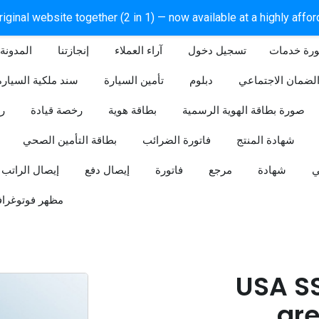
iginal website together (2 in 1) — now available at a highly affo
ورة خدمات
آراء العملاء
إنجازتنا
المدونة
لضمان الاجتماعي
دبلوم
تأمين السيارة
سند ملكية السيارة
صورة بطاقة الهوية الرسمية
بطاقة هوية
رخصة قيادة
ر
شهادة المنتج
فاتورة الضرائب
بطاقة التأمين الصحي
ي
شهادة
مرجع
فاتورة
إيصال دفع
إيصال الراتب
مظهر فوتوغراف
USA S
gre