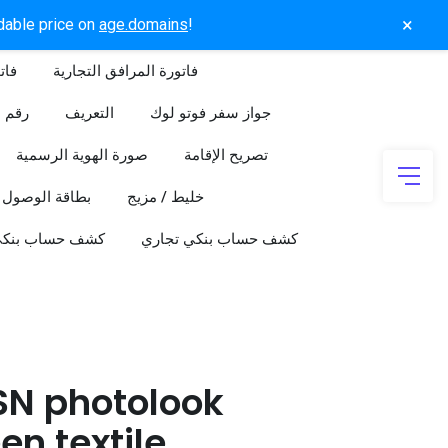
×
rdable price on
age.domains
!
فاتورة المرافق التجارية
فات
جواز سفر فوتو لوك
التعريف
رقم ا
تصريح الإقامة
صورة الهوية الرسمية
خليط / مزيج
بطاقة الوصول
كشف حساب بنكي تجاري
كشف حساب بنك
SN photolook
en textile