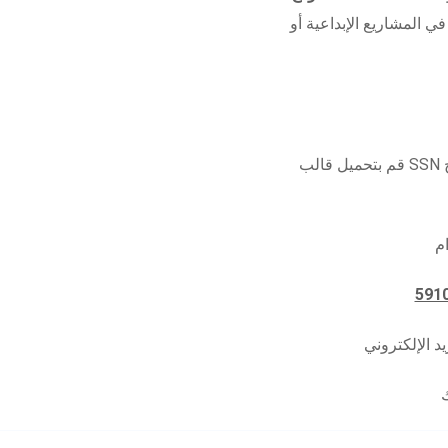
في المشاريع الإبداعية أو
قم بتحميل قالب SSN القابل للتعديل اليوم وابدأ في إنشاء نماذج