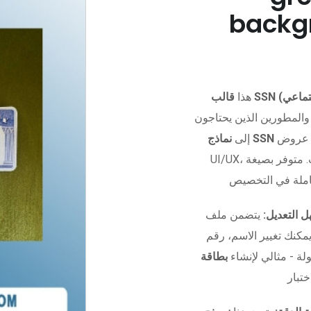
backg
هذا
والمطورين الذين يحتاجون
، عروض
إلى
 التعديل:
يتضمن ملف Photoshop منظم بالكامل مع
يير الاسم، رقم SSN، تاريخ
لة - مثالي لإنشاء