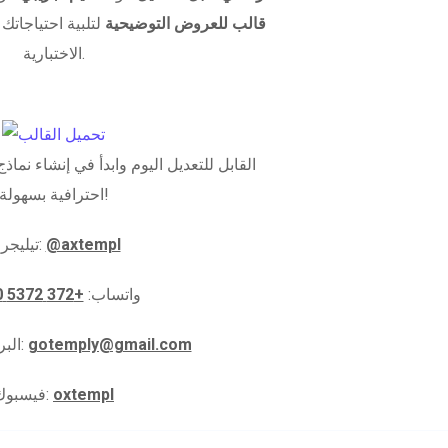
قالب للعروض التوضيحية
لتلبية احتياجاتك 
الاختبارية.
احترافية بسهولة!
@axtempl
تيليجرام:
واتساب:
+372 5372 5910
gotemply@gmail.com
البريد الإلكتروني:
oxtempl
فيسبوك: