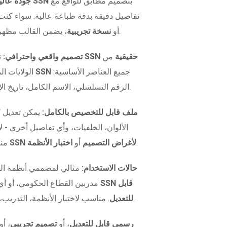
بتصميم مطابق للواقع مع
نموذج SSN
جودة عالية
تفاصيل دقيقة بدقة طباعة عالية. سواء كنت
، يضمن القالب مظهراً واقعياً في كل مرة.
أو
نسخة تجريبية
نماذج SSN حقيقية
من
تصميم واقعي واحترافي:
ت
جميع العناصر الأساسية:
قالب SSN
الولايات ا
الرقم التسلسلي، الاسم الكامل، تاريخ الإصدار، وتفاصيل إضافية.
ملف قابل للتخصيص بالكامل:
يمكن تعديل 
الألوان، الخلفيات، وأي تفاصيل أخرى -
.
نموذج SSN لأغراض التصميم
أو
اختبار الأنظمة
منف
حالات الاستخدام:
مثالي لمصممي أنظمة اله
مدربين القطاع الحكومي، أو 
. مناسب لاختبار الأنظمة، التدريب، أو كأداة تصميم احترافية.
للتعديل
نموذج SSN رسمي قابل للتعديل
، أو
تصميم تجريبي
، أو