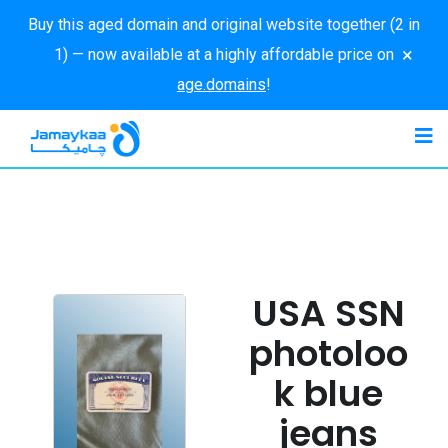
Buy this aged domain and original website together (2 in
×
1) — now available at a highly affordable price on
age.domains
!
USA SSN
photoloo
k blue
jeans