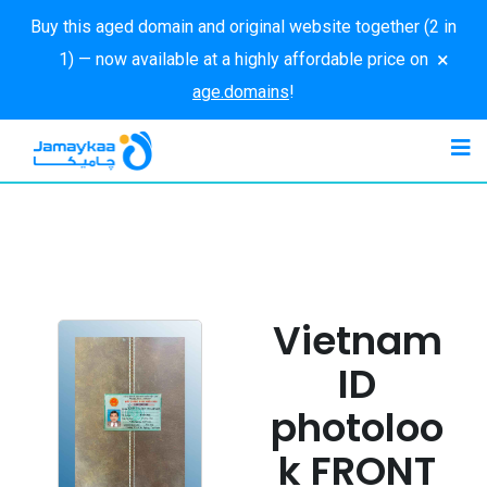
Buy this aged domain and original website together (2 in
×
1) — now available at a highly affordable price on
age.domains
!
Vietnam
ID
photoloo
k FRONT