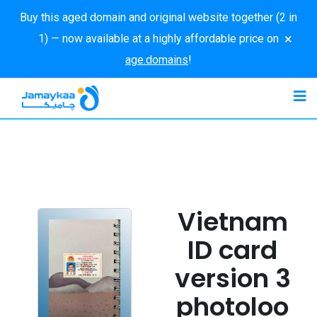
Buy this aged domain and original website together (2 in
×
1) — now available at a highly affordable price on
age.domains
!
Vietnam
ID card
version 3
photoloo