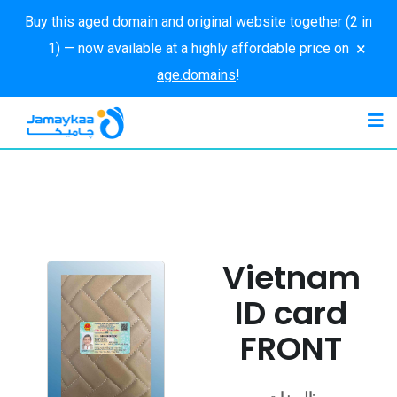
Buy this aged domain and original website together (2 in
×
1) — now available at a highly affordable price on
age.domains
!
Vietnam
ID card
FRONT