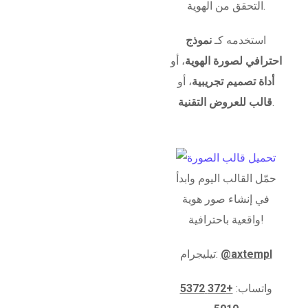
التحقق من الهوية.
استخدمه كـ
نموذج
احترافي لصورة الهوية
، أو
أداة تصميم تجريبية
، أو
.
قالب للعروض التقنية
حمّل القالب اليوم وابدأ
في إنشاء صور هوية
واقعية باحترافية!
@axtempl
تيليجرام:
واتساب:
+372 5372