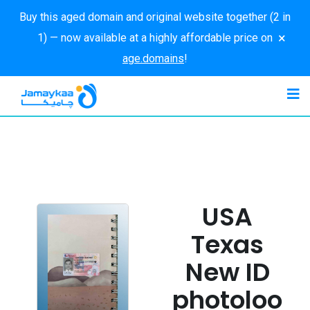
Buy this aged domain and original website together (2 in
×
1) — now available at a highly affordable price on
age.domains
!
USA
Texas
New ID
photoloo