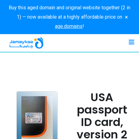
Buy this aged domain and original website together (2 in
×
1) — now available at a highly affordable price on
age.domains
!
USA
passport
ID card,
version 2