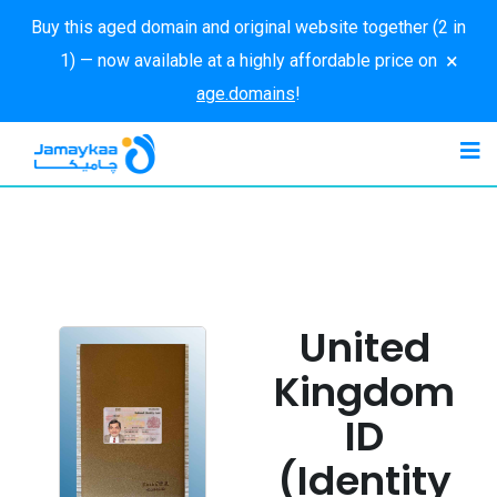
Buy this aged domain and original website together (2 in
×
1) — now available at a highly affordable price on
age.domains
!
United
Kingdom
ID
(Identity