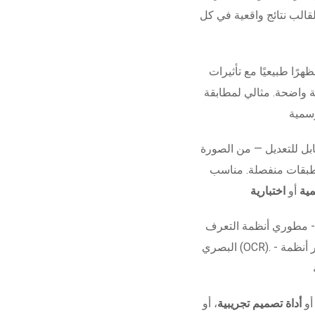
قالب نتائج واقعية في كل
هرًا طبيعيًا مع تأثيرات
ة واضحة. مثالي لمطابقة
ل للتعديل — من الصورة
 طبقات منفصلة. مناسب
ية
أو
اختبارية
 - مطوري أنظمة التعرف
البصري (OCR). - مشاريع الأفلام أو العروض البصرية. - اختبار أنظمة
 أو
أداة تصميم تجريبية
، أو