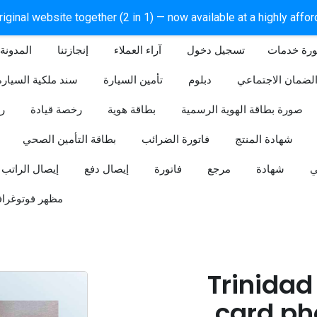
iginal website together (2 in 1) — now available at a highly affo
ورة خدمات
آراء العملاء
إنجازتنا
المدونة
لضمان الاجتماعي
دبلوم
تأمين السيارة
سند ملكية السيارة
صورة بطاقة الهوية الرسمية
بطاقة هوية
رخصة قيادة
ر
شهادة المنتج
فاتورة الضرائب
بطاقة التأمين الصحي
ي
شهادة
مرجع
فاتورة
إيصال دفع
إيصال الراتب
مظهر فوتوغراف
Trinidad
card ph