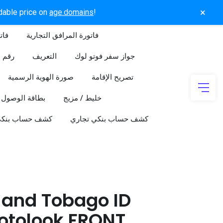
×
rdable price on
age.domains
!
فاتورة المرافق التجارية
فات
جواز سفر فوتو لوك
التعريف
رقم ا
تصريح الإقامة
صورة الهوية الرسمية
خليط / مزيج
بطاقة الوصول
كشف حساب بنكي تجاري
كشف حساب بنك
 and Tobago ID
otolook FRONT