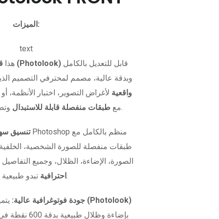
الميزات:
text
قابل للتعديل بالكامل
قالب صورة بطاقة الهوية (Photolook)
هذا
وبدقة عالية، مصمم لمحترفي التصميم الذي
واقعية
لأغراض التصوير، اختبار الأنظمة، أو 
وتصميم مرن.
بصيغة PSD مع
طبقات منفصلة قابلة للاستبدال
تنسيق سهل
طبقات منفصلة للصورة الشخصية، الخلفية، و
الصورة، الإضاءة، الظلال، وجميع التفاصيل 
تبدو طبيعية تمامًا.
احترافية
نموذج صورة الهوية (Photolook)
جودة فوتوغرافية عالية:
يتمي
بإضاءة وظلال طبيعية بدقة 600 نقطة في البوصة. سواء كنت تريد