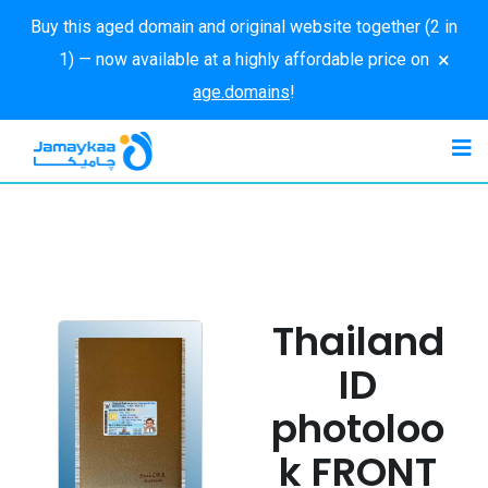
Buy this aged domain and original website together (2 in
×
1) — now available at a highly affordable price on
age.domains
!
Thailand
ID
photoloo
k FRONT