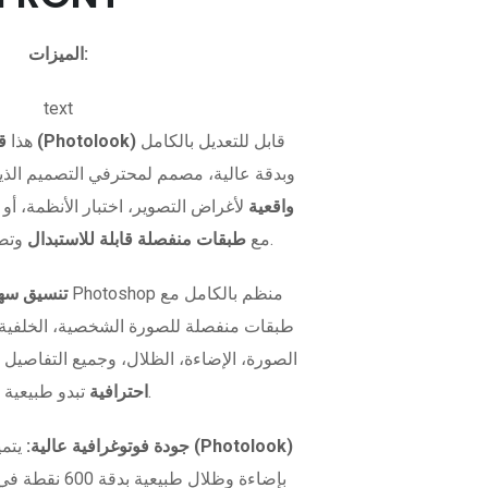
الميزات:
text
قابل للتعديل بالكامل
قالب صورة بطاقة الهوية (Photolook)
هذا
وبدقة عالية، مصمم لمحترفي التصميم الذي
واقعية
لأغراض التصوير، اختبار الأنظمة، أو 
وتصميم مرن.
بصيغة PSD مع
طبقات منفصلة قابلة للاستبدال
تنسيق سهل
طبقات منفصلة للصورة الشخصية، الخلفية، و
الصورة، الإضاءة، الظلال، وجميع التفاصيل 
تبدو طبيعية تمامًا.
احترافية
نموذج صورة الهوية (Photolook)
جودة فوتوغرافية عالية:
يتمي
بإضاءة وظلال طبيعية بدقة 600 نقطة في البوصة. سواء كنت تريد