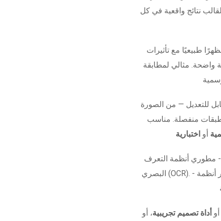
قالب نتائج واقعية في كل
هرًا طبيعيًا مع تأثيرات
ة واضحة. مثالي لمطابقة
ل للتعديل — من الصورة
 طبقات منفصلة. مناسب
ية
أو
اختبارية
 - مطوري أنظمة التعرف
البصري (OCR). - مشاريع الأفلام أو العروض البصرية. - اختبار أنظمة
 أو
أداة تصميم تجريبية
، أو