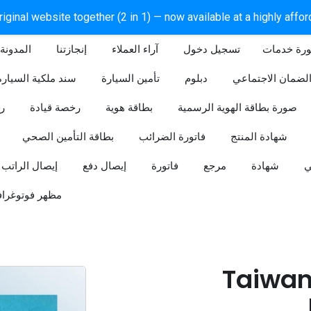
iginal website together (2 in 1) — now available at a highly affo
ورة خدمات
آراء العملاء
إنجازتنا
المدونة
لضمان الاجتماعي
دبلوم
تأمين السيارة
سند ملكية السيارة
صورة بطاقة الهوية الرسمية
بطاقة هوية
رخصة قيادة
ر
شهادة المنتج
فاتورة الضرائب
بطاقة التأمين الصحي
ي
شهادة
مرجع
فاتورة
إيصال دفع
إيصال الراتب
مظهر فوتوغراف
Taiwan