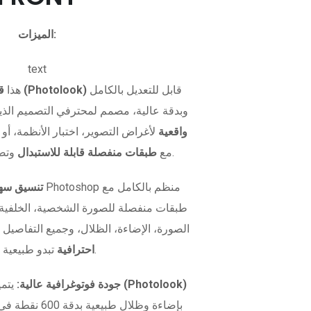
الميزات:
text
قابل للتعديل بالكامل
قالب صورة بطاقة الهوية (Photolook)
هذا
وبدقة عالية، مصمم لمحترفي التصميم الذي
واقعية
لأغراض التصوير، اختبار الأنظمة، أو 
وتصميم مرن.
بصيغة PSD مع
طبقات منفصلة قابلة للاستبدال
تنسيق سهل
طبقات منفصلة للصورة الشخصية، الخلفية، و
الصورة، الإضاءة، الظلال، وجميع التفاصيل 
تبدو طبيعية تمامًا.
احترافية
نموذج صورة الهوية (Photolook)
جودة فوتوغرافية عالية:
يتمي
بإضاءة وظلال طبيعية بدقة 600 نقطة في البوصة. سواء كنت تريد