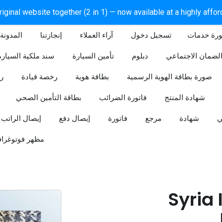
iginal website together (2 in 1) — now available at a highly affo
ورة خدمات
آراء العملاء
إنجازتنا
المدونة
لضمان الاجتماعي
دبلوم
تأمين السيارة
سند ملكية السيارة
صورة بطاقة الهوية الرسمية
بطاقة هوية
رخصة قيادة
ر
شهادة المنتج
فاتورة الضرائب
بطاقة التأمين الصحي
ي
شهادة
مرجع
فاتورة
إيصال دفع
إيصال الراتب
مظهر فوتوغراف
Syria 