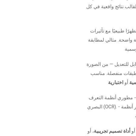
قالب نتائج واقعية في كل
هرًا طبيعيًا مع تأثيرات
ة واضحة. مثالي لمطابقة
ل للتعديل — من الصورة
 طبقات منفصلة. مناسب
ية
أو
اختبارية
 - مطوري أنظمة التعرف
البصري (OCR). - مشاريع الأفلام أو العروض البصرية. - اختبار أنظمة
 أو
أداة تصميم تجريبية
، أو