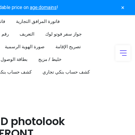
×
rdable price on
age.domains
!
فاتورة المرافق التجارية
فات
جواز سفر فوتو لوك
التعريف
رقم ا
تصريح الإقامة
صورة الهوية الرسمية
خليط / مزيج
بطاقة الوصول
كشف حساب بنكي تجاري
كشف حساب بنك
ID photolook
FRONT