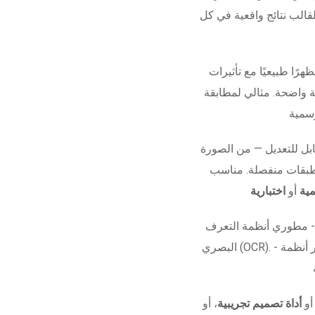
قالب نتائج واقعية في كل
هرًا طبيعيًا مع تأثيرات
ة واضحة. مثالي لمطابقة
ل للتعديل — من الصورة
 طبقات منفصلة. مناسب
ية
أو
اختبارية
 - مطوري أنظمة التعرف
البصري (OCR). - مشاريع الأفلام أو العروض البصرية. - اختبار أنظمة
 أو
أداة تصميم تجريبية
، أو