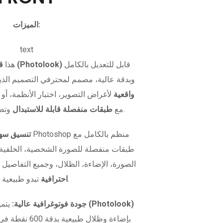
الميزات:
text
قابل للتعديل بالكامل
قالب صورة بطاقة الهوية (Photolook)
هذا
وبدقة عالية، مصمم لمحترفي التصميم الذي
واقعية
لأغراض التصوير، اختبار الأنظمة، أو 
وتصميم مرن.
بصيغة PSD مع
طبقات منفصلة قابلة للاستبدال
تنسيق سهل
طبقات منفصلة للصورة الشخصية، الخلفية، و
الصورة، الإضاءة، الظلال، وجميع التفاصيل 
تبدو طبيعية تمامًا.
احترافية
نموذج صورة الهوية (Photolook)
جودة فوتوغرافية عالية:
يتمي
بإضاءة وظلال طبيعية بدقة 600 نقطة في البوصة. سواء كنت تريد