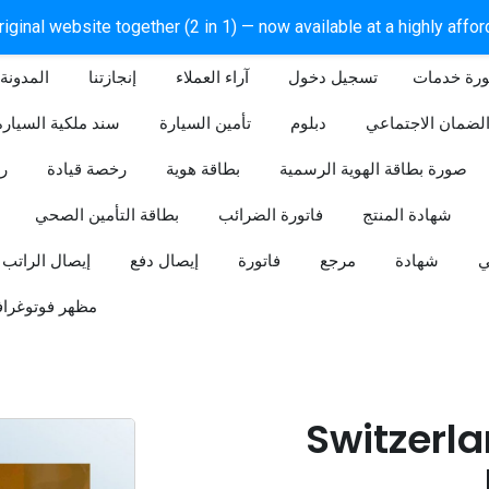
iginal website together (2 in 1) — now available at a highly affo
ورة خدمات
آراء العملاء
إنجازتنا
المدونة
لضمان الاجتماعي
دبلوم
تأمين السيارة
سند ملكية السيارة
صورة بطاقة الهوية الرسمية
بطاقة هوية
رخصة قيادة
ر
شهادة المنتج
فاتورة الضرائب
بطاقة التأمين الصحي
ي
شهادة
مرجع
فاتورة
إيصال دفع
إيصال الراتب
مظهر فوتوغراف
Switzerla