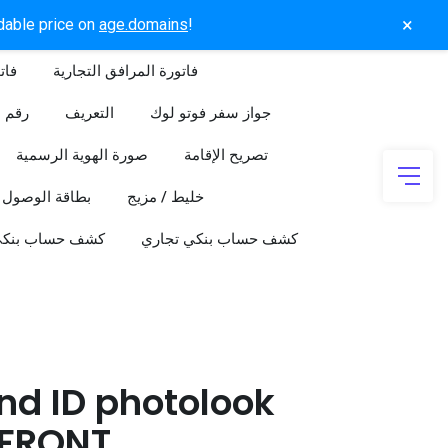
×
rdable price on
age.domains
!
فاتورة المرافق التجارية
فات
جواز سفر فوتو لوك
التعريف
رقم ا
تصريح الإقامة
صورة الهوية الرسمية
خليط / مزيج
بطاقة الوصول
كشف حساب بنكي تجاري
كشف حساب بنك
nd ID photolook
FRONT