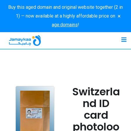
Buy this aged domain and original website together (2 in
×
1) — now available at a highly affordable price on
age.domains
!
Switzerla
nd ID
card
photoloo