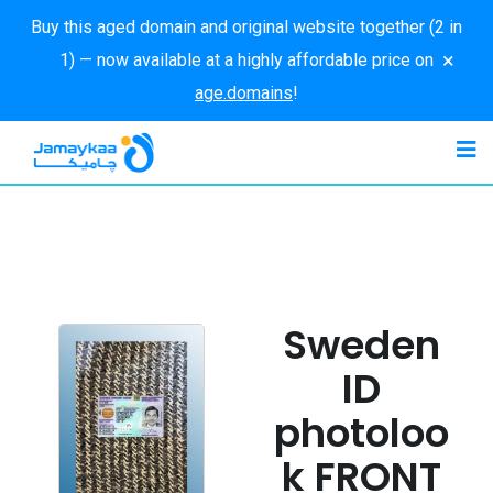
Buy this aged domain and original website together (2 in
×
1) — now available at a highly affordable price on
age.domains
!
Sweden
ID
photoloo
k FRONT