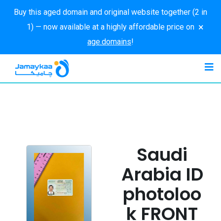
Buy this aged domain and original website together (2 in
×
1) — now available at a highly affordable price on
age.domains
!
Saudi
Arabia ID
photoloo
k FRONT