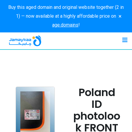
Buy this aged domain and original website together (2 in
×
1) — now available at a highly affordable price on
age.domains
!
Poland
ID
photoloo
k FRONT