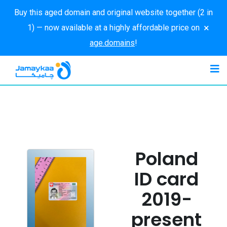
Buy this aged domain and original website together (2 in
×
1) — now available at a highly affordable price on
age.domains
!
Poland
ID card
2019-
present