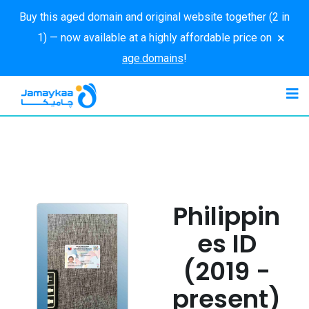
Buy this aged domain and original website together (2 in
×
1) — now available at a highly affordable price on
age.domains
!
Philippin
es ID
(2019 -
present)