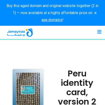
Buy this aged domain and original website together (2 in
×
1) — now available at a highly affordable price on
age.domains
!
Peru
identity
card,
version 2