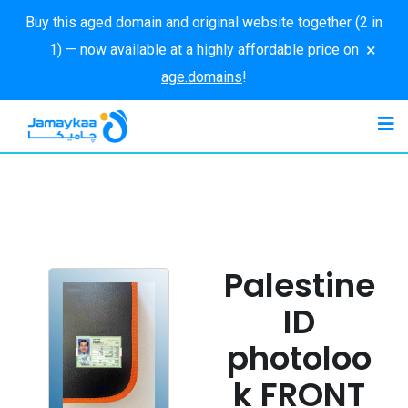
Buy this aged domain and original website together (2 in
×
1) — now available at a highly affordable price on
age.domains
!
Palestine
ID
photoloo
k FRONT