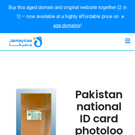
Buy this aged domain and original website together (2 in
×
1) — now available at a highly affordable price on
age.domains
!
Pakistan
national
ID card
photoloo