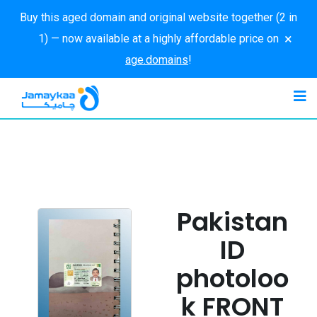
Buy this aged domain and original website together (2 in
×
1) — now available at a highly affordable price on
age.domains
!
Pakistan
ID
photoloo
k FRONT