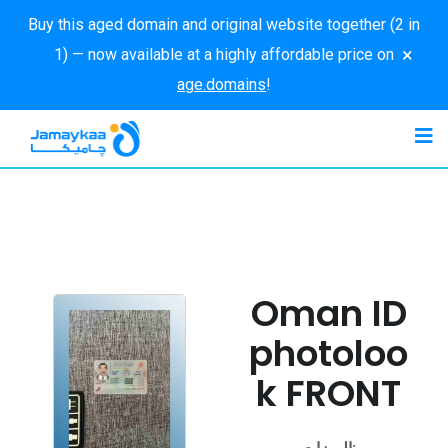
Buy this aged domain and original website together (2 in
×
1) — now available at a highly affordable price on
age.domains
!
Oman ID
photoloo
k FRONT