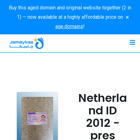
Buy this aged domain and original website together (2 in
×
1) — now available at a highly affordable price on
age.domains
!
Netherla
nd ID
2012 -
pres