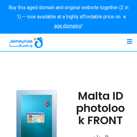
Buy this aged domain and original website together (2 in
×
1) — now available at a highly affordable price on
age.domains
!
Malta ID
photoloo
k FRONT