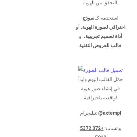
التحقق من الهوية.
استخدمه كـ
نموذج
احترافي لصورة الهوية
، أو
أداة تصميم تجريبية
، أو
.
قالب للعروض التقنية
حمّل القالب اليوم وابدأ
في إنشاء صور هوية
واقعية باحترافية!
@axtempl
تيليجرام:
واتساب:
+372 5372