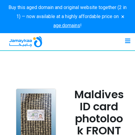
Buy this aged domain and original website together (2 in
×
1) — now available at a highly affordable price on
age.domains
!
Maldives
ID card
photoloo
k FRONT