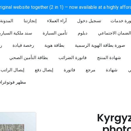
iginal website together (2 in 1) — now available at a highly affo
ورة خدمات
آراء العملاء
إنجازتنا
المدونة
لضمان الاجتماعي
دبلوم
تأمين السيارة
سند ملكية السيارة
صورة بطاقة الهوية الرسمية
بطاقة هوية
رخصة قيادة
ر
شهادة المنتج
فاتورة الضرائب
بطاقة التأمين الصحي
ي
شهادة
مرجع
فاتورة
إيصال دفع
إيصال الراتب
مظهر فوتوغراف
Kyrgyz
phot