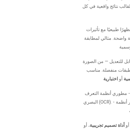
قالب نتائج واقعية في كل
هرًا طبيعيًا مع تأثيرات
ة واضحة. مثالي لمطابقة
ل للتعديل — من الصورة
 طبقات منفصلة. مناسب
ية
أو
اختبارية
 - مطوري أنظمة التعرف
البصري (OCR). - مشاريع الأفلام أو العروض البصرية. - اختبار أنظمة
 أو
أداة تصميم تجريبية
، أو