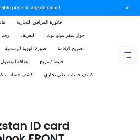
×
rdable price on
age.domains
!
فاتورة المرافق التجارية
فات
جواز سفر فوتو لوك
التعريف
رقم ا
تصريح الإقامة
صورة الهوية الرسمية
خليط / مزيج
بطاقة الوصول
كشف حساب بنكي تجاري
كشف حساب بنك
stan ID card
olook FRONT