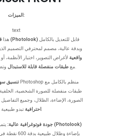
الميزات:
text
قابل للتعديل بالكامل
قالب صورة بطاقة الهوية (Photolook)
هذا
وبدقة عالية، مصمم لمحترفي التصميم الذي
واقعية
لأغراض التصوير، اختبار الأنظمة، أو 
وتصميم مرن.
بصيغة PSD مع
طبقات منفصلة قابلة للاستبدال
تنسيق سهل
طبقات منفصلة للصورة الشخصية، الخلفية، و
الصورة، الإضاءة، الظلال، وجميع التفاصيل 
تبدو طبيعية تمامًا.
احترافية
نموذج صورة الهوية (Photolook)
جودة فوتوغرافية عالية:
يتمي
بإضاءة وظلال طبيعية بدقة 600 نقطة في البوصة. سواء كنت تريد