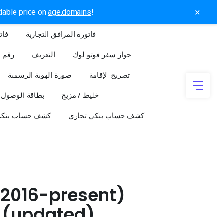
×
rdable price on
age.domains
!
فاتورة المرافق التجارية
فات
جواز سفر فوتو لوك
التعريف
رقم ا
تصريح الإقامة
صورة الهوية الرسمية
خليط / مزيج
بطاقة الوصول
كشف حساب بنكي تجاري
كشف حساب بنك
 (2016-present)
 (updated)