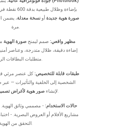
نموذج صورة الهوية (Photolook)
جودة فوتوغرافية عالية:
يتمي
بإضاءة وظلال طبيعية بدقة 600 نقطة في البوصة. سواء كنت تريد
صورة هوية جديدة
أو
نسخة معدلة
، يضمن ال
مرة.
مظهر واقعي:
صمم ليمنح
صورة الهوية
مظ
إضاءة دقيقة، ظلال متدرجة، وعناصر أمني
متطلبات البطاقات الرسمية.
طبقات قابلة للتخصيص:
كل عنصر مرئي قاب
الشخصية إلى الخلفية والتأثيرات — عبر
.
لإنشاء
صور هوية لأغراض تصميم
حالات الاستخدام:
- مصممي وثائق الهوية.
التحقق من الهوية.