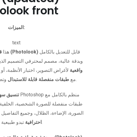
olook front
الميزات:
text
قابل للتعديل بالكامل
قالب صورة بطاقة الهوية (Photolook)
هذا
وبدقة عالية، مصمم لمحترفي التصميم الذي
واقعية
لأغراض التصوير، اختبار الأنظمة، أو 
وتصميم مرن.
بصيغة PSD مع
طبقات منفصلة قابلة للاستبدال
تنسيق سهل
طبقات منفصلة للصورة الشخصية، الخلفية، و
الصورة، الإضاءة، الظلال، وجميع التفاصيل 
تبدو طبيعية تمامًا.
احترافية