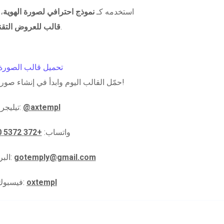
استخدمه كـ
نموذج احترافي لصورة الهوية
،
.
قالب للعروض التقن
حمّل القالب اليوم وابدأ في إنشاء صور هوية واقعية باحترافية!
@axtempl
تيليجرام:
واتساب:
+372 5372 5910
gotemply@gmail.com
البريد الإلكتروني:
oxtempl
فيسبوك: