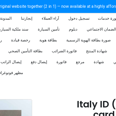
iginal website together (2 in 1) — now available at a highly affo
ورة خدمات
آراء العملاء
إنجازتنا
المدونة
لضمان الاجتماعي
دبلوم
تأمين السيارة
سند ملكية السيارة
صورة بطاقة الهوية الرسمية
بطاقة هوية
رخصة قيادة
ر
شهادة المنتج
فاتورة الضرائب
بطاقة التأمين الصحي
ي
شهادة
مرجع
فاتورة
إيصال دفع
إيصال الراتب
مظهر فوتوغراف
Italy ID
card