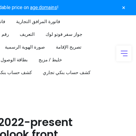
×
rdable price on
age.domains
!
فاتورة المرافق التجارية
فات
جواز سفر فوتو لوك
التعريف
رقم ا
تصريح الإقامة
صورة الهوية الرسمية
خليط / مزيج
بطاقة الوصول
كشف حساب بنكي تجاري
كشف حساب بنك
 2022-present
olook front