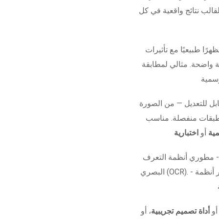
قالب نتائج واقعية في كل
هرًا طبيعيًا مع تأثيرات
ة واضحة. مثالي لمطابقة
ل للتعديل — من الصورة
 طبقات منفصلة. مناسب
ية
أو
اختبارية
 - مطوري أنظمة التعرف
البصري (OCR). - مشاريع الأفلام أو العروض البصرية. - اختبار أنظمة
 أو
أداة تصميم تجريبية
، أو