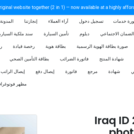
iginal website together (2 in 1) — now available at a highly affo
ورة خدمات
آراء العملاء
إنجازتنا
المدونة
لضمان الاجتماعي
دبلوم
تأمين السيارة
سند ملكية السيارة
صورة بطاقة الهوية الرسمية
بطاقة هوية
رخصة قيادة
ر
شهادة المنتج
فاتورة الضرائب
بطاقة التأمين الصحي
ي
شهادة
مرجع
فاتورة
إيصال دفع
إيصال الراتب
مظهر فوتوغراف
Iraq ID
phot