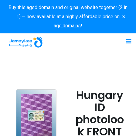
Buy this aged domain and original website together (2 in
×
1) — now available at a highly affordable price on
age.domains
!
Hungary
ID
photoloo
k FRONT