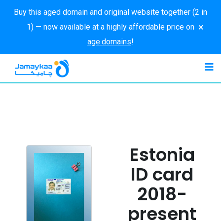
Buy this aged domain and original website together (2 in
×
1) — now available at a highly affordable price on
age.domains
!
Estonia
ID card
2018-
present