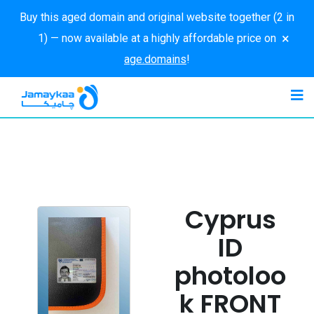
Buy this aged domain and original website together (2 in
×
1) — now available at a highly affordable price on
age.domains
!
Cyprus
ID
photoloo
k FRONT