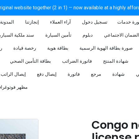
iginal website together (2 in 1) — now available at a highly affo
ورة خدمات
آراء العملاء
إنجازتنا
المدونة
لضمان الاجتماعي
دبلوم
تأمين السيارة
سند ملكية السيارة
صورة بطاقة الهوية الرسمية
بطاقة هوية
رخصة قيادة
ر
شهادة المنتج
فاتورة الضرائب
بطاقة التأمين الصحي
ي
شهادة
مرجع
فاتورة
إيصال دفع
إيصال الراتب
مظهر فوتوغراف
Congo na
license 