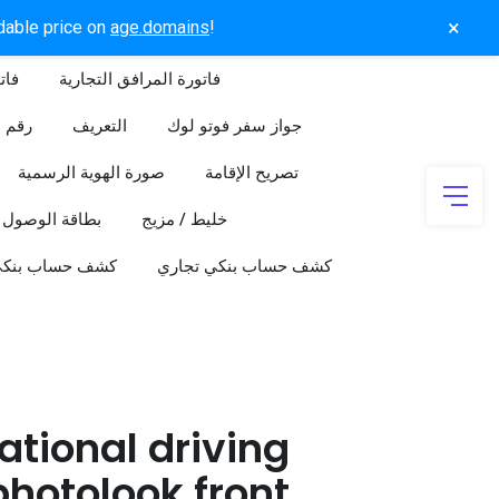
×
rdable price on
age.domains
!
فاتورة المرافق التجارية
فات
جواز سفر فوتو لوك
التعريف
رقم ا
تصريح الإقامة
صورة الهوية الرسمية
خليط / مزيج
بطاقة الوصول
كشف حساب بنكي تجاري
كشف حساب بنك
tional driving
photolook front