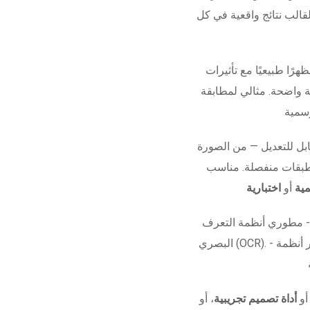
قالب نتائج واقعية في كل
هرًا طبيعيًا مع تأثيرات
ة واضحة. مثالي لمطابقة
ل للتعديل — من الصورة
 طبقات منفصلة. مناسب
ية
أو
اختبارية
 - مطوري أنظمة التعرف
البصري (OCR). - مشاريع الأفلام أو العروض البصرية. - اختبار أنظمة
 أو
أداة تصميم تجريبية
، أو