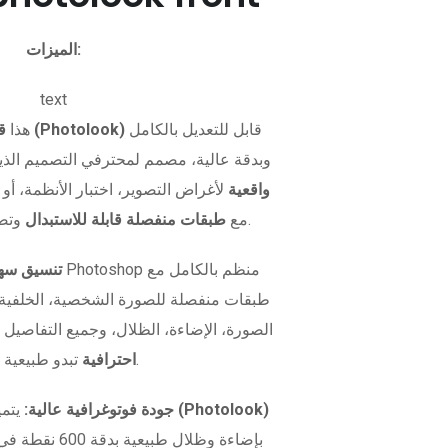
الميزات:
text
قابل للتعديل بالكامل
قالب صورة بطاقة الهوية (Photolook)
هذا
وبدقة عالية، مصمم لمحترفي التصميم الذي
واقعية
لأغراض التصوير، اختبار الأنظمة، أو 
وتصميم مرن.
بصيغة PSD مع
طبقات منفصلة قابلة للاستبدال
تنسيق سهل
طبقات منفصلة للصورة الشخصية، الخلفية، و
الصورة، الإضاءة، الظلال، وجميع التفاصيل 
تبدو طبيعية تمامًا.
احترافية
نموذج صورة الهوية (Photolook)
جودة فوتوغرافية عالية:
يتمي
بإضاءة وظلال طبيعية بدقة 600 نقطة في البوصة. سواء كنت تريد