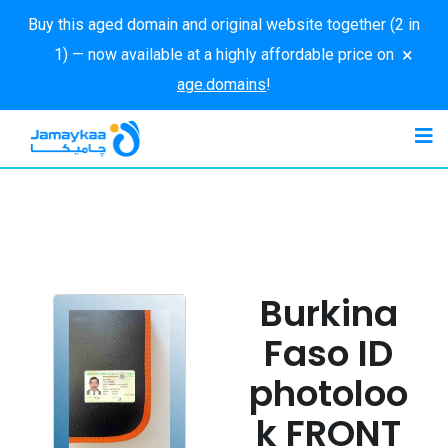
Buy this aged domain and original website together (2 in
×
1) — now available at a highly affordable price on
age.domains
!
Burkina
Faso ID
photoloo
k FRONT