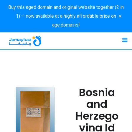
Buy this aged domain and original website together (2 in
×
1) — now available at a highly affordable price on
age.domains
!
Bosnia
and
Herzego
vina Id