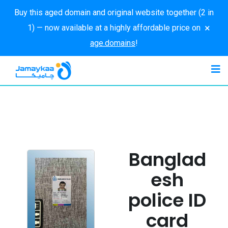
Buy this aged domain and original website together (2 in
×
1) — now available at a highly affordable price on
age.domains
!
Banglad
esh
police ID
card