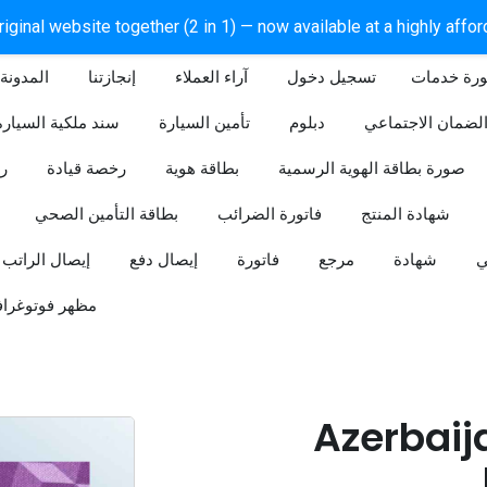
iginal website together (2 in 1) — now available at a highly affo
ورة خدمات
آراء العملاء
إنجازتنا
المدونة
لضمان الاجتماعي
دبلوم
تأمين السيارة
سند ملكية السيارة
صورة بطاقة الهوية الرسمية
بطاقة هوية
رخصة قيادة
ر
شهادة المنتج
فاتورة الضرائب
بطاقة التأمين الصحي
ي
شهادة
مرجع
فاتورة
إيصال دفع
إيصال الراتب
مظهر فوتوغراف
Azerbaij