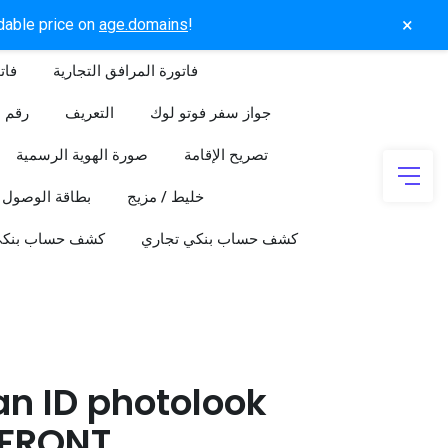
×
rdable price on
age.domains
!
فاتورة المرافق التجارية
فات
جواز سفر فوتو لوك
التعريف
رقم ا
تصريح الإقامة
صورة الهوية الرسمية
خليط / مزيج
بطاقة الوصول
كشف حساب بنكي تجاري
كشف حساب بنك
an ID photolook
FRONT