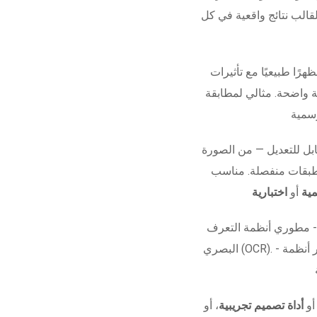
قالب نتائج واقعية في كل
هرًا طبيعيًا مع تأثيرات
ة واضحة. مثالي لمطابقة
ل للتعديل — من الصورة
 طبقات منفصلة. مناسب
ية
أو
اختبارية
 - مطوري أنظمة التعرف
البصري (OCR). - مشاريع الأفلام أو العروض البصرية. - اختبار أنظمة
 أو
أداة تصميم تجريبية
، أو