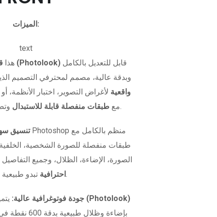
الميزات:
text
قابل للتعديل بالكامل
قالب صورة بطاقة الهوية (Photolook)
هذا
وبدقة عالية، مصمم لمحترفي التصميم الذي
واقعية
لأغراض التصوير، اختبار الأنظمة، أو 
وتصميم مرن.
بصيغة PSD مع
طبقات منفصلة قابلة للاستبدال
تنسيق سهل
طبقات منفصلة للصورة الشخصية، الخلفية، و
الصورة، الإضاءة، الظلال، وجميع التفاصيل 
تبدو طبيعية تمامًا.
احترافية
نموذج صورة الهوية (Photolook)
جودة فوتوغرافية عالية:
يتمي
بإضاءة وظلال طبيعية بدقة 600 نقطة في البوصة. سواء كنت تريد