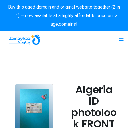
Buy this aged domain and original website together (2 in
×
1) — now available at a highly affordable price on
age.domains
!
Algeria
ID
photoloo
k FRONT