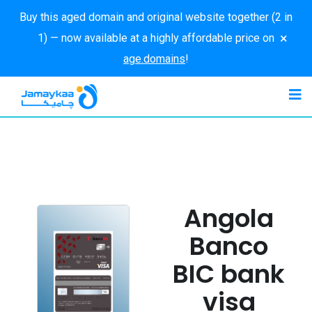
Buy this aged domain and original website together (2 in
×
1) — now available at a highly affordable price on
age.domains
!
Angola
Banco
BIC bank
visa