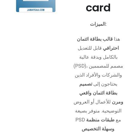
card
الميزات:
هذا
قالب بطاقة ائتمان
احترافي
قابل للتعديل
بالكامل وبدقة عالية
(PSD)، مصمم للمصممين
والشركات والأفراد الذين
يحتاجون إلى
تصميم
بطاقة ائتمان واقعي
ومرن
للأعمال أو العروض
التوضيحية. متوفر بصيغة
PSD مع
طبقات منظمة
.
وسهلة التخصيص