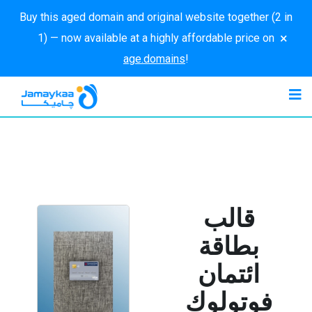
Buy this aged domain and original website together (2 in
×
1) — now available at a highly affordable price on
age.domains
!
قالب
بطاقة
ائتمان
فوتولوك