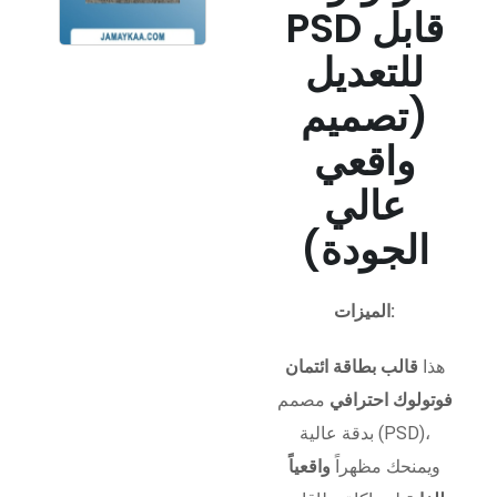
PSD قابل
للتعديل
(تصميم
واقعي
عالي
الجودة)
الميزات:
هذا
قالب بطاقة ائتمان
فوتولوك احترافي
مصمم
بدقة عالية (PSD)،
ويمنحك مظهراً
واقعياً