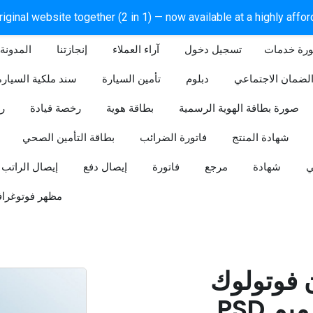
iginal website together (2 in 1) — now available at a highly affo
ورة خدمات
آراء العملاء
إنجازتنا
المدونة
لضمان الاجتماعي
دبلوم
تأمين السيارة
سند ملكية السيارة
صورة بطاقة الهوية الرسمية
بطاقة هوية
رخصة قيادة
ر
شهادة المنتج
فاتورة الضرائب
بطاقة التأمين الصحي
ي
شهادة
مرجع
فاتورة
إيصال دفع
إيصال الراتب
مظهر فوتوغراف
ن فوتولوك
PSD قابل للتعديل (تصميم