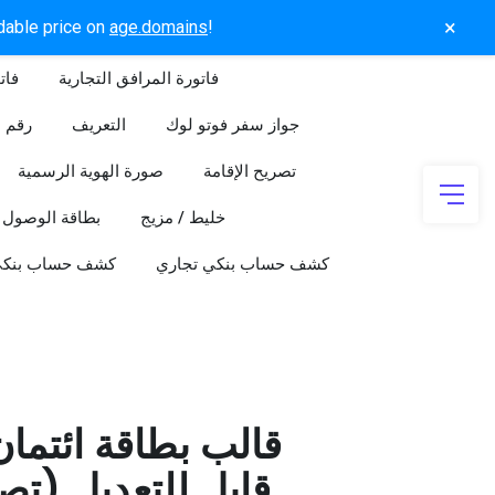
×
rdable price on
age.domains
!
فاتورة المرافق التجارية
فات
جواز سفر فوتو لوك
التعريف
رقم ا
تصريح الإقامة
صورة الهوية الرسمية
خليط / مزيج
بطاقة الوصول
كشف حساب بنكي تجاري
كشف حساب بنك
قالب بطاقة ائتما