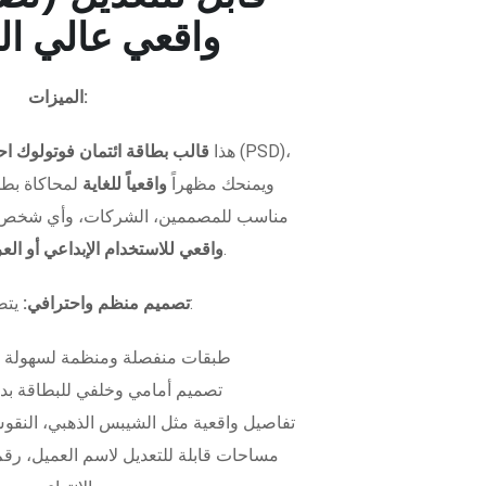
واقعي عالي ال
الميزات:
هذا
قالب بطاقة ائتمان فوتولوك اح
ويمنحك مظهراً
واقعياً للغاية
لمحاكاة بطاق
مناسب للمصممين، الشركات، وأي شخص 
.
واقعي للاستخدام الإبداعي أو ال
يتضمن الملف:
تصميم منظم واحترافي:
طبقات منفصلة ومنظمة لسهولة 
تصميم أمامي وخلفي للبطاقة بدق
تفاصيل واقعية مثل الشيبس الذهبي، النقوش
مساحات قابلة للتعديل لاسم العميل، رقم 