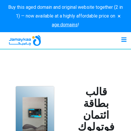
Buy this aged domain and original website together (2 in
×
1) — now available at a highly affordable price on
age.domains
!
قالب
بطاقة
ائتمان
فوتولوك