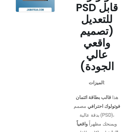
PSD قابل
للتعديل
(تصميم
واقعي
عالي
الجودة)
الميزات:
هذا
قالب بطاقة ائتمان
فوتولوك احترافي
مصمم
بدقة عالية (PSD)،
ويمنحك مظهراً
واقعياً