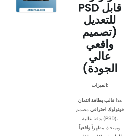
PSD قابل
للتعديل
(تصميم
واقعي
عالي
الجودة)
الميزات:
هذا
قالب بطاقة ائتمان
فوتولوك احترافي
مصمم
بدقة عالية (PSD)،
ويمنحك مظهراً
واقعياً