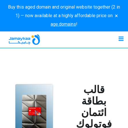
Buy this aged domain and original website together (2 in
×
1) — now available at a highly affordable price on
age.domains
!
قالب
بطاقة
ائتمان
فوتولوك