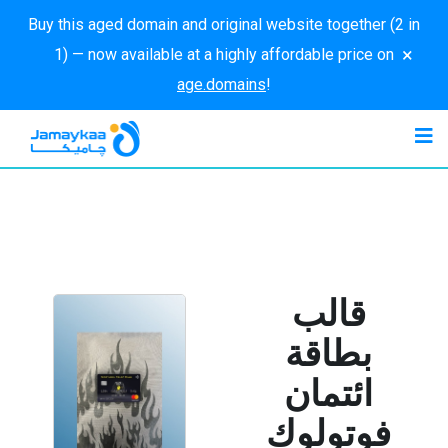
Buy this aged domain and original website together (2 in
×
1) — now available at a highly affordable price on
age.domains
!
قالب
بطاقة
ائتمان
فوتولوك