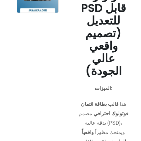
PSD قابل
للتعديل
(تصميم
واقعي
عالي
الجودة)
الميزات:
هذا
قالب بطاقة ائتمان
فوتولوك احترافي
مصمم
بدقة عالية (PSD)،
ويمنحك مظهراً
واقعياً