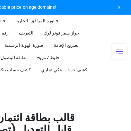
×
rdable price on
age.domains
!
فاتورة المرافق التجارية
فات
جواز سفر فوتو لوك
التعريف
رقم ا
تصريح الإقامة
صورة الهوية الرسمية
خليط / مزيج
بطاقة الوصول
كشف حساب بنكي تجاري
كشف حساب بنك
قالب بطاقة ائتما