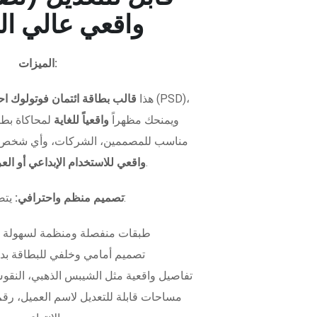
واقعي عالي ال
الميزات:
هذا
قالب بطاقة ائتمان فوتولوك اح
ويمنحك مظهراً
واقعياً للغاية
لمحاكاة بطاق
مناسب للمصممين، الشركات، وأي شخص 
.
واقعي للاستخدام الإبداعي أو ال
يتضمن الملف:
تصميم منظم واحترافي:
طبقات منفصلة ومنظمة لسهولة 
تصميم أمامي وخلفي للبطاقة بدق
تفاصيل واقعية مثل الشيبس الذهبي، النقوش
مساحات قابلة للتعديل لاسم العميل، رقم 