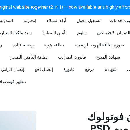
iginal website together (2 in 1) — now available at a highly affo
ورة خدمات
آراء العملاء
إنجازتنا
المدونة
لضمان الاجتماعي
دبلوم
تأمين السيارة
سند ملكية السيارة
صورة بطاقة الهوية الرسمية
بطاقة هوية
رخصة قيادة
ر
شهادة المنتج
فاتورة الضرائب
بطاقة التأمين الصحي
ي
شهادة
مرجع
فاتورة
إيصال دفع
إيصال الراتب
مظهر فوتوغراف
ن فوتولوك
PSD قابل للتعديل (تصميم