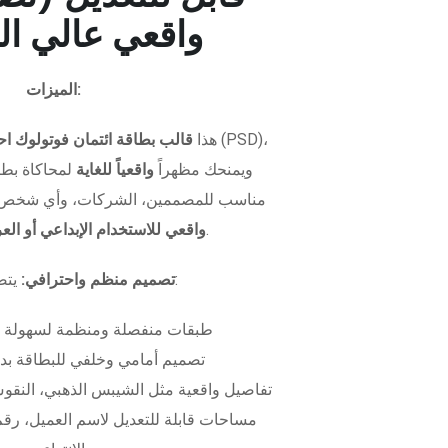
واقعي عالي ال
الميزات:
هذا
قالب بطاقة ائتمان فوتولوك اح
ويمنحك مظهراً
واقعياً للغاية
لمحاكاة بطاق
مناسب للمصممين، الشركات، وأي شخص 
.
واقعي للاستخدام الإبداعي أو ال
يتضمن الملف:
تصميم منظم واحترافي:
طبقات منفصلة ومنظمة لسهولة 
تصميم أمامي وخلفي للبطاقة بدق
تفاصيل واقعية مثل الشيبس الذهبي، النقوش
مساحات قابلة للتعديل لاسم العميل، رقم 