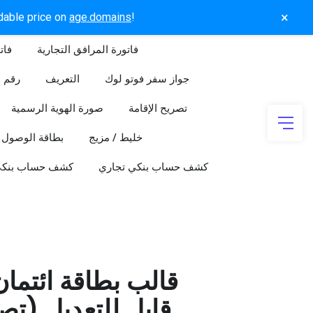
×
rdable price on
age.domains
!
فاتورة المرافق التجارية
فات
جواز سفر فوتو لوك
التعريف
رقم ا
تصريح الإقامة
صورة الهوية الرسمية
خليط / مزيج
بطاقة الوصول
كشف حساب بنكي تجاري
كشف حساب بنك
قالب بطاقة ائتما