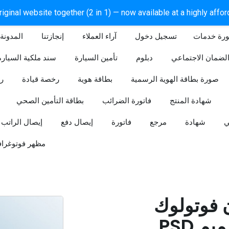
iginal website together (2 in 1) — now available at a highly affo
ورة خدمات
آراء العملاء
إنجازتنا
المدونة
لضمان الاجتماعي
دبلوم
تأمين السيارة
سند ملكية السيارة
صورة بطاقة الهوية الرسمية
بطاقة هوية
رخصة قيادة
ر
شهادة المنتج
فاتورة الضرائب
بطاقة التأمين الصحي
ي
شهادة
مرجع
فاتورة
إيصال دفع
إيصال الراتب
مظهر فوتوغراف
ن فوتولوك
PSD قابل للتعديل (تصميم