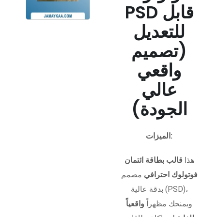
PSD قابل
للتعديل
(تصميم
واقعي
عالي
الجودة)
الميزات:
هذا
قالب بطاقة ائتمان
فوتولوك احترافي
مصمم
بدقة عالية (PSD)،
ويمنحك مظهراً
واقعياً