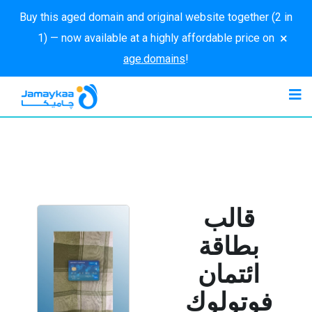
Buy this aged domain and original website together (2 in
×
1) — now available at a highly affordable price on
age.domains
!
قالب
بطاقة
ائتمان
فوتولوك