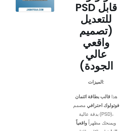
PSD قابل
للتعديل
(تصميم
واقعي
عالي
الجودة)
الميزات:
هذا
قالب بطاقة ائتمان
فوتولوك احترافي
مصمم
بدقة عالية (PSD)،
ويمنحك مظهراً
واقعياً