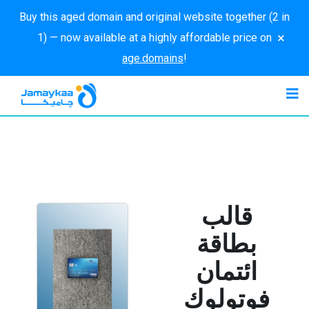
Buy this aged domain and original website together (2 in
×
1) — now available at a highly affordable price on
age.domains
!
قالب
بطاقة
ائتمان
فوتولوك